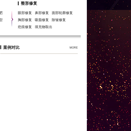
胸，北京除皱，北京丰唇，北京瘦脸，北京瘦脸针，
整形修复
肥
眼部修复
鼻部修复
面部轮廓修复
型
胸部修复
吸脂修复
除皱修复
疤痕修复
填充物取出
案例对比
MORE