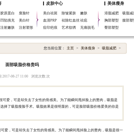
眼皮，开眼角，北京吸脂减肥，无痛脱毛，黑脸娃娃，北京隆鼻，矫正歪鼻，北京隆
容
皮肤中心
美体瘦身
胶原蛋白
廋脸针
美白祛斑
除皱紧肤
嫩肤
溶脂减肥
吸脂减
凹陷填充
美白针
血清PRP
祛除红血丝
祛痣
胸部塑型
腹部塑
注射嫩肤
注射塑形
痘印疤痕
艺术纹绣
无痛脱毛
臀部塑型
您当前位置：
主页
>
美体瘦身
>
吸脂减肥
>
面部吸脂价格贵吗
017-08-27 11:00
浏览次数:
次
去很可爱，可是却失去了女性的骨感美。为了能瞬间甩掉脸上的赘肉，吸脂是
友选择了吸脂瘦脸手术。吸脂效果是很明显的，可是脸部吸脂价格爱美的你是
可爱，可是却失去了女性的骨感美。为了能瞬间甩掉脸上的赘肉，吸脂是很一