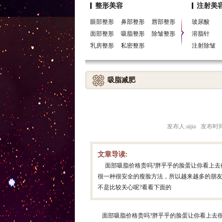
搜索词：
减肥
艾佳国际
艾佳国际整形
割双
整形美容
注射美
丰太阳穴
肌肤
美肤
矫正切眉
北京最好的
眼部整形
鼻部整形
唇部整形
玻尿酸
面部整形
吸脂整形
除皱整形
溶脂针
乳房整形
私密整形
注射除皱
吸脂减肥
发布人:aijia
发布时间:2
文章导读:
面部吸脂价格贵吗?胖乎乎的脸蛋让你看上
很一种很安全的瘦脸方法，所以越来越多的朋
不是比较关心呢?看看下面的
面部吸脂价格贵吗?胖乎乎的脸蛋让你看上去很