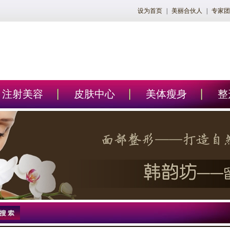
设为首页
|
美丽合伙人
|
专家团
注射美容
皮肤中心
美体瘦身
整