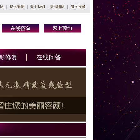
队
|
整形案例
|
关于我们
|
资深团队
|
加入收藏
形修复
在线问答