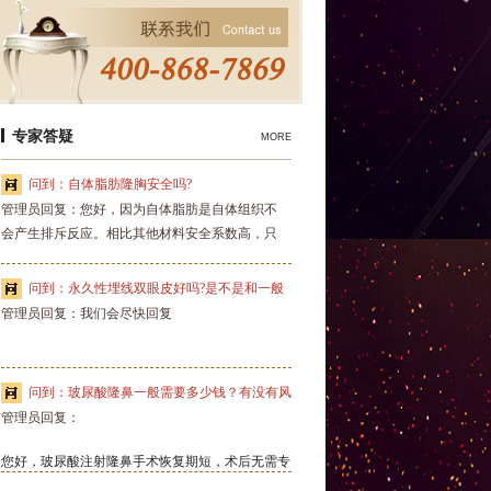
专家答疑
MORE
问到：自体脂肪隆胸安全吗?
管理员回复：您好，因为自体脂肪是自体组织不
会产生排斥反应。相比其他材料安全系数高，只
要是手术都会有风险，但只要手术医师技艺精
湛，手术环境消毒严格，风险是可以有效规避
问到：永久性埋线双眼皮好吗?是不是和一般
的。而且自体脂肪隆胸手感自然，和自身乳房一
管理员回复：我们会尽快回复
的埋线双眼皮的不一样啊？
样。不过脂肪移植可能会被人体吸收，可能需要
多次填充才能达到理想效果。如果您确实需要，
建议您去正规医院找专业医师设计操作手术避免
问到：玻尿酸隆鼻一般需要多少钱？有没有风
不必要的风险，希望对您有所帮助。
管理员回复：
险?
您好，玻尿酸注射隆鼻手术恢复期短，术后无需专
门休息，随时可以工作，不影响我们的正常工作和