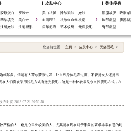
眼皮，开眼角，北京吸脂减肥，无痛脱毛，黑脸娃娃，北京隆鼻，矫正歪鼻，北京隆
容
皮肤中心
美体瘦身
胶原蛋白
廋脸针
美白祛斑
除皱紧肤
嫩肤
溶脂减肥
吸脂减
凹陷填充
美白针
血清PRP
祛除红血丝
祛痣
胸部塑型
腹部塑
注射嫩肤
注射塑形
痘印疤痕
艺术纹绣
无痛脱毛
臀部塑型
您当前位置：
主页
>
皮肤中心
>
无痛脱毛
>
边幅印象。但是有人荷尔蒙激过甚，让自己身体毛发过度。不管是女人还是男
现在人们喜欢采用脱毛方式有激光脱毛，这是一种比较常见永久性脱毛方式，在
发布时间:2013-07-21 20:52:50
较严格的人，也是心里比较美的人。尤其是在现在对于形象的要求非常在意的时