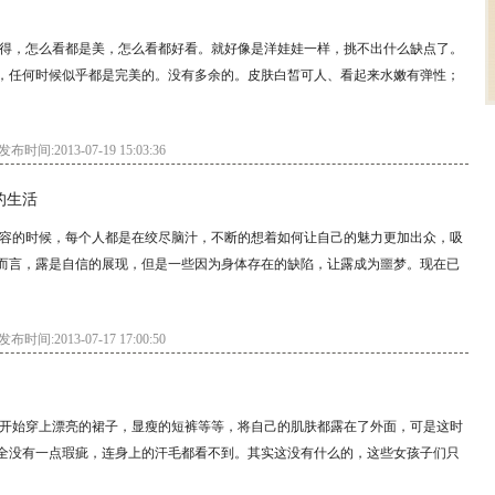
得，怎么看都是美，怎么看都好看。就好像是洋娃娃一样，挑不出什么缺点了。
，任何时候似乎都是完美的。没有多余的。皮肤白皙可人、看起来水嫩有弹性；
发布时间:2013-07-19 15:03:36
的生活
容的时候，每个人都是在绞尽脑汁，不断的想着如何让自己的魅力更加出众，吸
而言，露是自信的展现，但是一些因为身体存在的缺陷，让露成为噩梦。现在已
发布时间:2013-07-17 17:00:50
开始穿上漂亮的裙子，显瘦的短裤等等，将自己的肌肤都露在了外面，可是这时
全没有一点瑕疵，连身上的汗毛都看不到。其实这没有什么的，这些女孩子们只