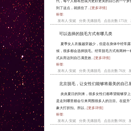
代，每个人都有想成为更好更美的自己的一个梦
到了这点，就抓住了...
[更多详情]
标签:
发布人:安妮
分类:
无痛脱毛
点击次数:175次
可以选择的脱毛方式有哪几类
夏季女人衣服越穿越少，但是在身体中经常露
候，很多都会选择脱毛。经常脱毛方式有两种一
式从而达到自己满意效...
[更多详情]
标签:
发布人:安妮
分类:
无痛脱毛
点击次数:76次
发
北京脱毛，让女性们能够将最美的自己
炎炎夏日的到来，很多女性们都希望能够穿上
是走到哪里都会引来周围很多人的注目。在提升
象大打折扣。所以...
[更多详情]
标签:
发布人:安妮
分类:
无痛脱毛
点击次数:99次
发