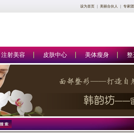
设为首页
|
美丽合伙人
|
专家团
注射美容
皮肤中心
美体瘦身
整