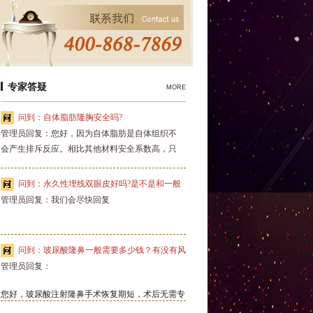
专家答疑
MORE
问到：自体脂肪隆胸安全吗?
管理员回复：您好，因为自体脂肪是自体组织不
会产生排斥反应。相比其他材料安全系数高，只
要是手术都会有风险，但只要手术医师技艺精
湛，手术环境消毒严格，风险是可以有效规避
问到：永久性埋线双眼皮好吗?是不是和一般
的。而且自体脂肪隆胸手感自然，和自身乳房一
管理员回复：我们会尽快回复
的埋线双眼皮的不一样啊？
样。不过脂肪移植可能会被人体吸收，可能需要
多次填充才能达到理想效果。如果您确实需要，
建议您去正规医院找专业医师设计操作手术避免
问到：玻尿酸隆鼻一般需要多少钱？有没有风
不必要的风险，希望对您有所帮助。
管理员回复：
险?
您好，玻尿酸注射隆鼻手术恢复期短，术后无需专
门休息，随时可以工作，不影响我们的正常工作和