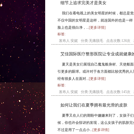
细节上追求完美才是美女
我们在看电视上的美女明星的时候，都总是觉
不仅中国的女明星是这样，就连国外的也是一样
脸上也是很白净，...
[更多详情]
标签:
发布人:安妮
分类:
无痛脱毛
点击次数:126次
艾佳国际医疗整形医院让专业成就健康
夏天是美女们展现自己魔鬼般身材、天使般面
引更多的眼球。或许对于各方面都比较优秀的人
经有很多人在面对...
[更多详情]
标签:
发布人:安妮
分类:
无痛脱毛
点击次数:145次
如何让我们在夏季拥有最光滑的皮肤
夏季又在人们的期盼中姗姗来到了，女孩子们
候，你也许会惊讶的发现，这么女孩子的肌肤完
不过是用了一点点小...
[更多详情]