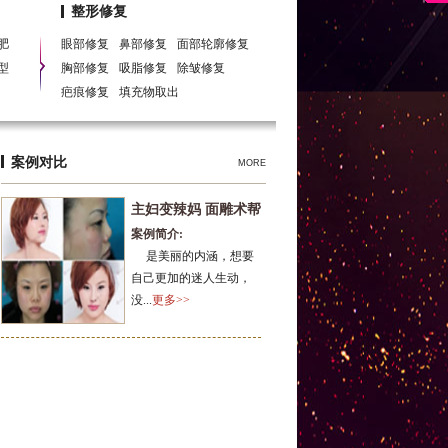
胸，北京除皱，北京丰唇，北京瘦脸，北京瘦脸针，
整形修复
肥
眼部修复
鼻部修复
面部轮廓修复
型
胸部修复
吸脂修复
除皱修复
疤痕修复
填充物取出
案例对比
MORE
主妇变辣妈 面雕术帮
案例简介:
大
是美丽的内涵，想要
自己更加的迷人生动，
没...
更多>>