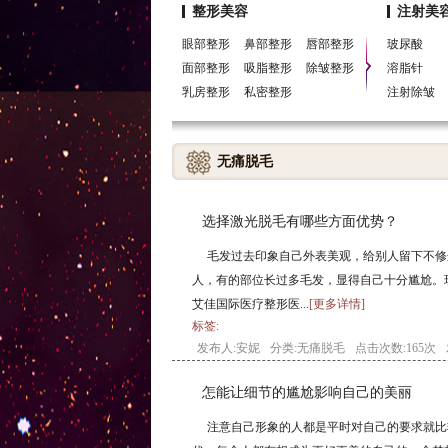
搜索词：
减肥
艾佳国际
艾佳国际整形
割双
整形美容
注射美
丰太阳穴
肌肤
美肤
矫正切眉
北京最好的
眼部整形
鼻部整形
唇部整形
玻尿酸
面部整形
吸脂整形
除皱整形
溶脂针
乳房整形
私密整形
注射除皱
无痛脱毛
选择激光脱毛有哪些方面优势？
毛发过去印象自己外表美观，给别人留下不修
人，有的部位长过多毛发，显得自己十分尴尬。
艾佳国际医疗整形医...
[更多详情]
标签:
发布人:安妮
分类:
无痛脱毛
点击次数:165次
怎能让细节的尴尬影响自己的美丽
注意自己形象的人都是平时对自己的要求就比