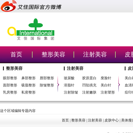
首页
整形美容
注射美容
皮
整形美容
注射美容
皮
眼部整形
鼻部整形
唇部整形
玻尿酸
胶原蛋白
廋脸针
美白
面部整形
吸脂整形
除皱整形
溶脂针
凹陷填充
美白针
血清P
乳房整形
私密整形
注射除皱
注射嫩肤
注射塑形
痘印
这个区域编辑专题内容
首页
|
整形美容
|
注射美容
|
皮肤中心
|
美体瘦