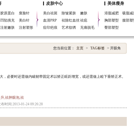
容
皮肤中心
美体瘦身
胶原蛋白
廋脸针
美白祛斑
除皱紧肤
嫩肤
溶脂减肥
吸脂减
凹陷填充
美白针
血清PRP
祛除红血丝
祛痣
胸部塑型
腹部塑
注射嫩肤
注射塑形
痘印疤痕
艺术纹绣
无痛脱毛
臀部塑型
您当前位置：
主页
>
TAG标签
> 开眼角
大，必要时还需做内眦韧带固定术以矫正眶距增宽，或还需做上睑下垂矫正术。
提升,祛肿眼泡,祛
布时间:2013-01-24 09:26:28