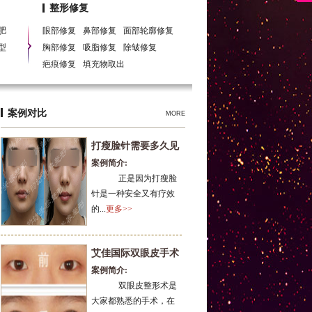
整形修复
肥
眼部修复
鼻部修复
面部轮廓修复
型
胸部修复
吸脂修复
除皱修复
疤痕修复
填充物取出
案例对比
MORE
打瘦脸针需要多久见
案例简介:
效？
正是因为打瘦脸
针是一种安全又有疗效
的...
更多>>
艾佳国际双眼皮手术
案例简介:
前后对
双眼皮整形术是
大家都熟悉的手术，在