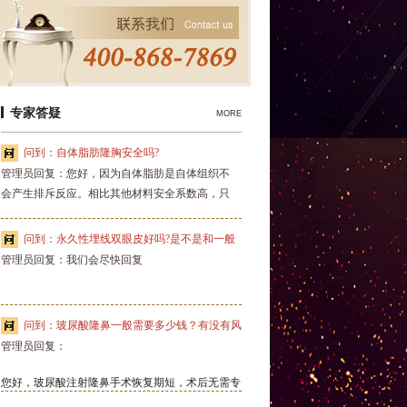
专家答疑
MORE
问到：自体脂肪隆胸安全吗?
管理员回复：您好，因为自体脂肪是自体组织不
会产生排斥反应。相比其他材料安全系数高，只
要是手术都会有风险，但只要手术医师技艺精
湛，手术环境消毒严格，风险是可以有效规避
问到：永久性埋线双眼皮好吗?是不是和一般
的。而且自体脂肪隆胸手感自然，和自身乳房一
管理员回复：我们会尽快回复
的埋线双眼皮的不一样啊？
样。不过脂肪移植可能会被人体吸收，可能需要
多次填充才能达到理想效果。如果您确实需要，
建议您去正规医院找专业医师设计操作手术避免
问到：玻尿酸隆鼻一般需要多少钱？有没有风
不必要的风险，希望对您有所帮助。
管理员回复：
险?
您好，玻尿酸注射隆鼻手术恢复期短，术后无需专
门休息，随时可以工作，不影响我们的正常工作和