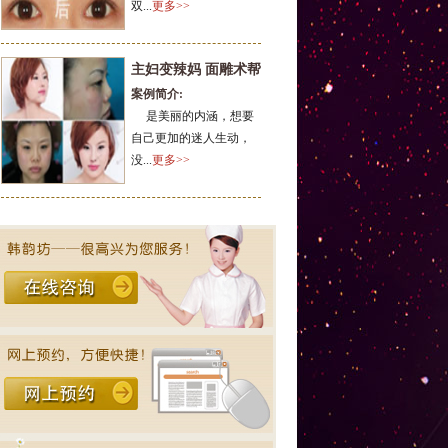
双...
更多>>
主妇变辣妈 面雕术帮
案例简介:
大
是美丽的内涵，想要
自己更加的迷人生动，
没...
更多>>