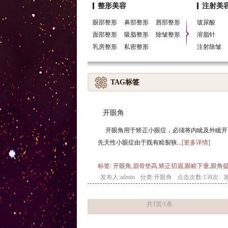
整形美容
注射美
眼部整形
鼻部整形
唇部整形
玻尿酸
面部整形
吸脂整形
除皱整形
溶脂针
乳房整形
私密整形
注射除皱
TAG标签
开眼角
开眼角用于矫正小眼症，必须将内眦及外眦开
先天性小眼症由于既有睑裂狭...
[更多详情]
标签: 开眼角,眉骨垫高,矫正切眉,眼睑下垂,眼角
发布人:admin
分类:
开眼角
点击次数:138次
发
共1页/1条